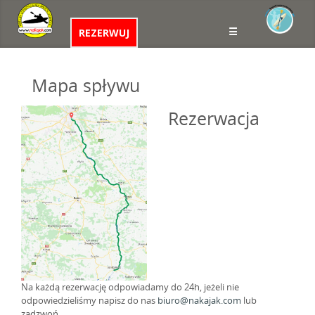
☰
REZERWUJ
Mapa spływu
Rezerwacja
Na każdą rezerwację odpowiadamy do 24h, jeżeli nie
odpowiedzieliśmy napisz do nas
biuro@nakajak.com
lub
zadzwoń.