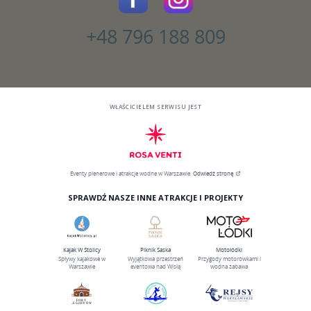
+48 796 188 809
WŁAŚCICIELEM SERWISU JEST
Eventy plenerowe i atrakcje wodne w Warszawie
Odwiedź stronę
SPRAWDŹ NASZE INNE ATRAKCJE I PROJEKTY
Kajak W Stolicy
Piknik Saska
Motołódki
Spływy kajakowe w
Wyjątkowa przestrzeń
Przygody motorówkami i
Warszawie
eventowa nad Wisłą
wodna zabawa