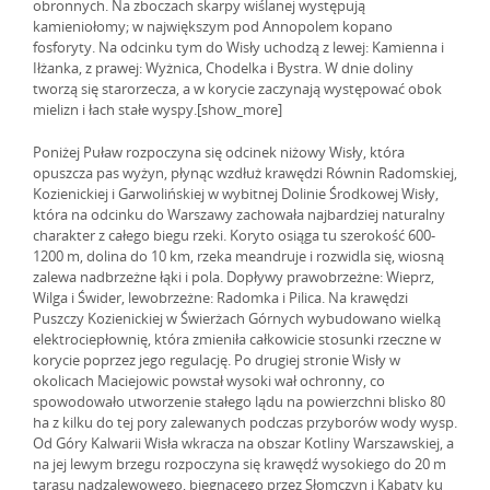
obronnych. Na zboczach skarpy wiślanej występują
kamieniołomy; w największym pod Annopolem kopano
fosforyty. Na odcinku tym do Wisły uchodzą z lewej: Kamienna i
Iłżanka, z prawej: Wyżnica, Chodelka i Bystra. W dnie doliny
tworzą się starorzecza, a w korycie zaczynają występować obok
mielizn i łach stałe wyspy.[show_more]
Poniżej Puław rozpoczyna się odcinek niżowy Wisły, która
opuszcza pas wyżyn, płynąc wzdłuż krawędzi Równin Radomskiej,
Kozienickiej i Garwolińskiej w wybitnej Dolinie Środkowej Wisły,
która na odcinku do Warszawy zachowała najbardziej naturalny
charakter z całego biegu rzeki. Koryto osiąga tu szerokość 600-
1200 m, dolina do 10 km, rzeka meandruje i rozwidla się, wiosną
zalewa nadbrzeżne łąki i pola. Dopływy prawobrzeżne: Wieprz,
Wilga i Świder, lewobrzeżne: Radomka i Pilica. Na krawędzi
Puszczy Kozienickiej w Świerżach Górnych wybudowano wielką
elektrociepłownię, która zmieniła całkowicie stosunki rzeczne w
korycie poprzez jego regulację. Po drugiej stronie Wisły w
okolicach Maciejowic powstał wysoki wał ochronny, co
spowodowało utworzenie stałego lądu na powierzchni blisko 80
ha z kilku do tej pory zalewanych podczas przyborów wody wysp.
Od Góry Kalwarii Wisła wkracza na obszar Kotliny Warszawskiej, a
na jej lewym brzegu rozpoczyna się krawędź wysokiego do 20 m
tarasu nadzalewowego, biegnącego przez Słomczyn i Kabaty ku