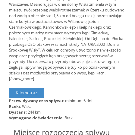
Warszawie. Meandrująca w dnie doliny Wisła zmieniła w tym
miejscu swój przebieg wielokrotnie (zamek w Czersku budowano
nad wodą a obecnie stoi 1,5 km od brzegu rzeki), pozostawiając
stare koryta w postaci stawów w Wilanowie, jezior:
Czerniakowskiego, Kamionkowskiego i Kiełpińskiego oraz
położonych między nimi nieco wyższych kęp: Glinieckiej,
Falenickiej, Saskiej , Potockiej i Kiełpińskiej. Od Dęblina do Płocka
przebiega OSO ptaków w ramach strefy NATURA 2000 „Dolina
Środkowej Wisły”. W celu ich ochrony utworzono na większości
wysp oraz przyległych kęp brzegowych szereg rezerwatów
przyrody. Do rezerwatu przyrody obowiązuje zakaz wstępu, a
żegluga i spływ mogą odbywać się tuylko po oznakowanym
szlaku i bez możliwości przybijania do wysp, kęp i łach.
[/show_more]
Kilometraz
Przewidywany czas spływu:
minimum 6 dni
Rzeki:
Wisła
Dystans:
244 km
Wymagane doświadczenie:
Brak
Miejsce rozpoczęcia spływu