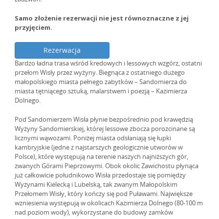
Samo złożenie rezerwacji nie jest równoznaczne z jej
przyjęciem.
Rezerwacja
Bardzo ładna trasa wśród kredowych i lessowych wzgórz, ostatni
przełom Wisły przez wyżyny. Biegnąca z ostatniego dużego
małopolskiego miasta pełnego zabytków – Sandomierza do
miasta tętniącego sztuką, malarstwem i poezją – Kazimierza
Dolnego.
Pod Sandomierzem Wisła płynie bezpośrednio pod krawędzią
Wyżyny Sandomierskiej, której lessowe zbocza porozcinane są
licznymi wąwozami. Poniżej miasta odsłaniają się łupki
kambryjskie (jedne z najstarszych geologicznie utworów w
Polsce), które występują na terenie naszych najniższych gór,
zwanych Górami Pieprzowymi. Obok okolic Zawichostu płynąca
już całkowicie południkowo Wisła przedostaje się pomiędzy
Wyżynami Kielecką i Lubelską, tak zwanym Małopolskim
Przełomem Wisły, który kończy się pod Puławami. Największe
wzniesienia występują w okolicach Kazimierza Dolnego (80-100 m
nad poziom wody), wykorzystane do budowy zamków